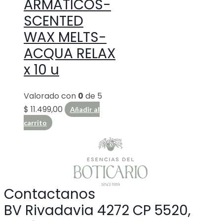
ARMÁTICOS-
SCENTED
WAX MELTS-
ACQUA RELAX
x 10 u
Valorado con
0
de 5
$
11.499,00
Añadir al
carrito
Contactanos
BV Rivadavia 4272 CP 5520,