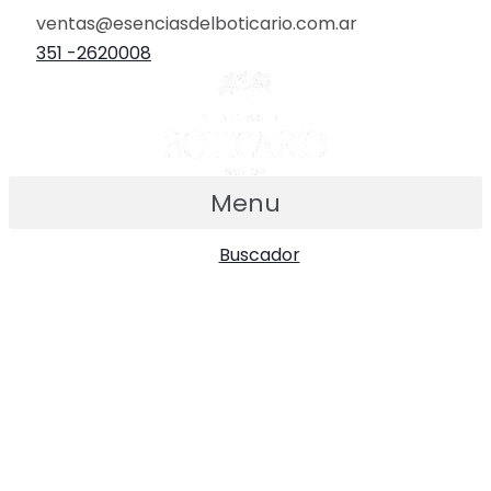
Ir
ventas@esenciasdelboticario.com.ar
al
351 -2620008
contenido
Menu
Buscador