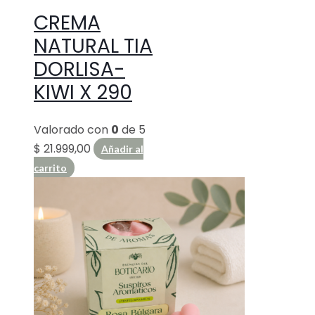
CREMA
NATURAL TIA
DORLISA-
KIWI X 290
Valorado con
0
de 5
$
21.999,00
Añadir al
carrito