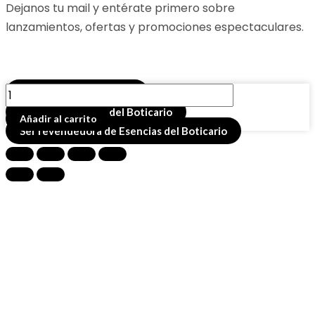
Dejanos tu mail y entérate primero sobre
lanzamientos, ofertas y promociones espectaculares.
CREMA
Buscador de productos
NATURAL
Comprar esencias del Boticario
Añadir al carrito
TIA
Ser revendedora de Esencias del Boticario
DORLISA-
CASTAÑAS
X
290
cantidad