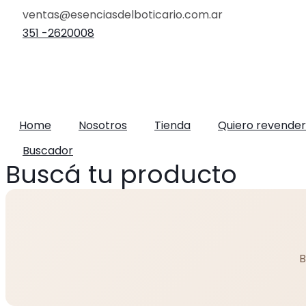
Ir
ventas@esenciasdelboticario.com.ar
al
351 -2620008
contenido
Home
Nosotros
Tienda
Quiero revender
Buscador
Buscá tu producto
B