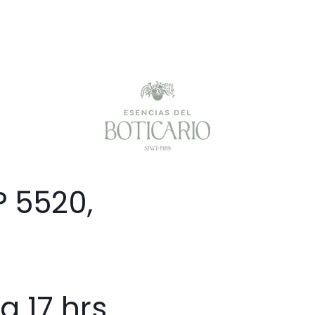
 5520,
a 17 hrs