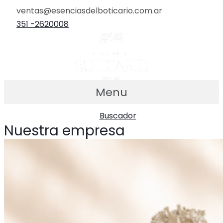
Ir
ventas@esenciasdelboticario.com.ar
al
351 -2620008
contenido
Menu
Buscador
Nuestra empresa