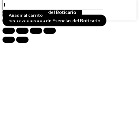
SAHUMERIO
Buscador de productos
EN
Comprar esencias del Boticario
Añadir al carrito
POLVO
Ser revendedora de Esencias del Boticario
20
GR
MIRRA
cantidad