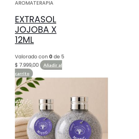
AROMATERAPIA
EXTRASOL
JOJOBA X
12ML
Valorado con
0
de 5
$
7.999,00
Añadir al
carrito