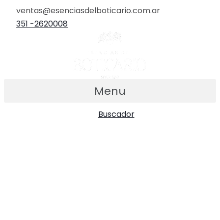
Ir
ventas@esenciasdelboticario.com.ar
al
351 -2620008
contenido
Menu
Buscador