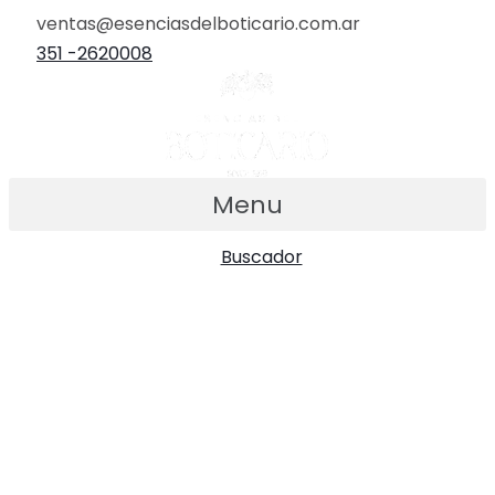
Ir
ventas@esenciasdelboticario.com.ar
al
351 -2620008
contenido
Menu
Buscador