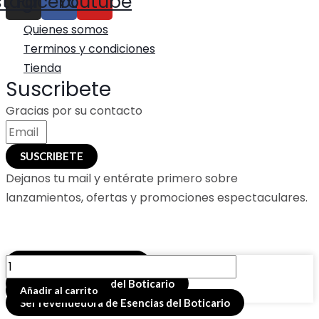
stagram
Facebook
Youtube
Quienes somos
Terminos y condiciones
Tienda
Suscribete
Gracias por su contacto
SUSCRIBETE
Dejanos tu mail y entérate primero sobre
lanzamientos, ofertas y promociones espectaculares.
SAHUMERIO
Buscador de productos
EN
Comprar esencias del Boticario
Añadir al carrito
POLVO
Ser revendedora de Esencias del Boticario