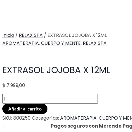
Inicio
/
RELAX SPA
/ EXTRASOL JOJOBA X 12ML
AROMATERAPIA
,
CUERPO Y MENTE
,
RELAX SPA
EXTRASOL JOJOBA X 12ML
$
7.999,00
EXTRASOL
JOJOBA
Añadir al carrito
X
SKU:
800250
Categorías:
AROMATERAPIA
,
CUERPO Y ME
12ML
Pagos seguros con Mercado Pa
cantidad