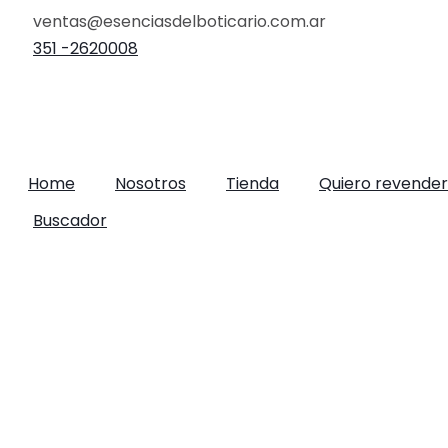
Ir
ventas@esenciasdelboticario.com.ar
al
351 -2620008
contenido
Home
Nosotros
Tienda
Quiero revender
Buscador