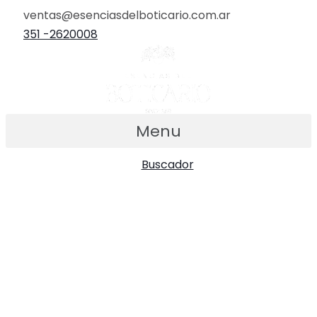
Ir
ventas@esenciasdelboticario.com.ar
al
351 -2620008
contenido
Menu
Buscador