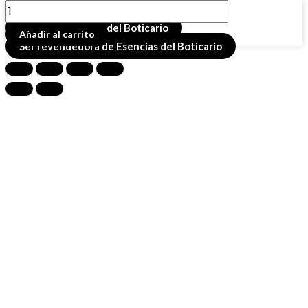
BOMBA
Buscador de productos
EFERVESCENTE
Comprar esencias del Boticario
Añadir al carrito
MISTIC
Ser revendedora de Esencias del Boticario
cantidad