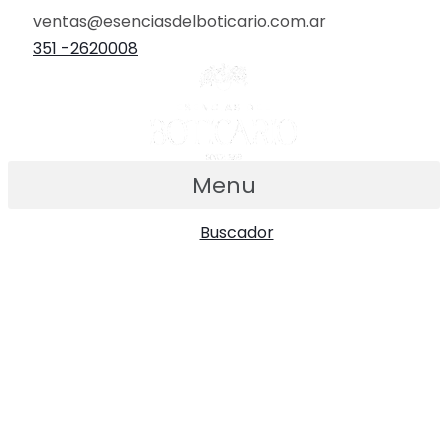
Ir
ventas@esenciasdelboticario.com.ar
al
351 -2620008
contenido
Menu
Buscador