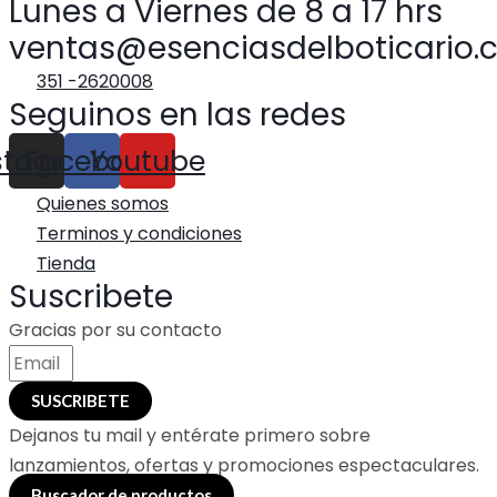
Lunes a Viernes de 8 a 17 hrs
ventas@esenciasdelboticario.
351 -2620008
Seguinos en las redes
stagram
Facebook
Youtube
Quienes somos
Terminos y condiciones
Tienda
Suscribete
Gracias por su contacto
SUSCRIBETE
Dejanos tu mail y entérate primero sobre
lanzamientos, ofertas y promociones espectaculares.
Buscador de productos