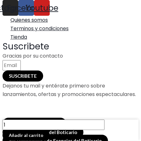
stagram
Facebook
Youtube
Quienes somos
Terminos y condiciones
Tienda
Suscribete
Gracias por su contacto
SUSCRIBETE
Dejanos tu mail y entérate primero sobre
lanzamientos, ofertas y promociones espectaculares.
LOCION
Buscador de productos
AL
Comprar esencias del Boticario
Añadir al carrito
EXTRACTO
Ser revendedora de Esencias del Boticario