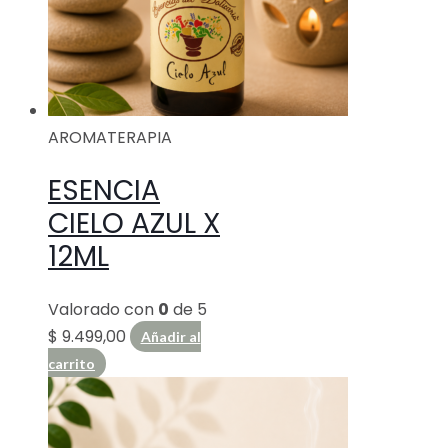
AROMATERAPIA
ESENCIA
CIELO AZUL X
12ML
Valorado con
0
de 5
$
9.499,00
Añadir al
carrito