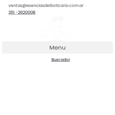
Ir
ventas@esenciasdelboticario.com.ar
al
351 -2620008
contenido
Menu
Buscador