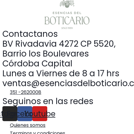
Contactanos
BV Rivadavia 4272 CP 5520,
Barrio los Boulevares
Córdoba Capital
Lunes a Viernes de 8 a 17 hrs
ventas@esenciasdelboticario.
351 -2620008
Seguinos en las redes
stagram
Facebook
Youtube
Quienes somos
Terminos y condiciones