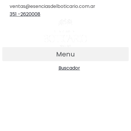
Ir
ventas@esenciasdelboticario.com.ar
al
351 -2620008
contenido
Menu
Buscador