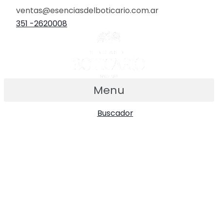
Ir
ventas@esenciasdelboticario.com.ar
al
351 -2620008
contenido
Menu
Buscador