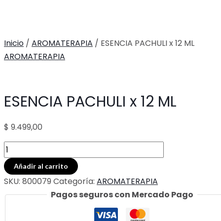
Inicio
/
AROMATERAPIA
/ ESENCIA PACHULI x 12 ML
AROMATERAPIA
ESENCIA PACHULI x 12 ML
$
9.499,00
ESENCIA
PACHULI
Añadir al carrito
x
SKU:
800079
Categoría:
AROMATERAPIA
12
Pagos seguros con Mercado Pago
ML
cantidad