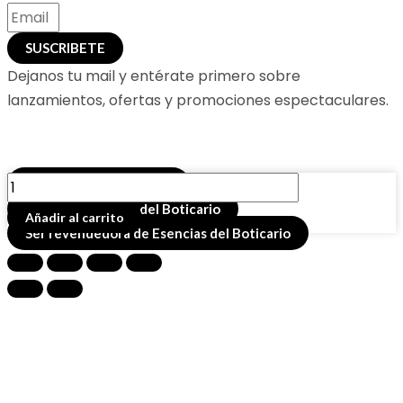
SUSCRIBETE
Dejanos tu mail y entérate primero sobre
lanzamientos, ofertas y promociones espectaculares.
ESENCIA
Buscador de productos
PACHULI
Comprar esencias del Boticario
Añadir al carrito
x
Ser revendedora de Esencias del Boticario
12
ML
cantidad