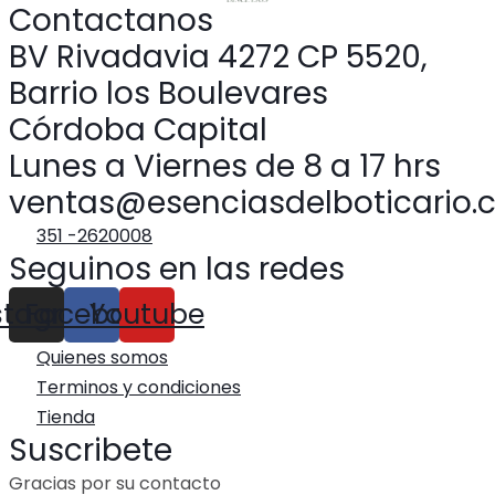
Contactanos
BV Rivadavia 4272 CP 5520,
Barrio los Boulevares
Córdoba Capital
Lunes a Viernes de 8 a 17 hrs
ventas@esenciasdelboticario.
351 -2620008
Seguinos en las redes
stagram
Facebook
Youtube
Quienes somos
Terminos y condiciones
Tienda
Suscribete
Gracias por su contacto