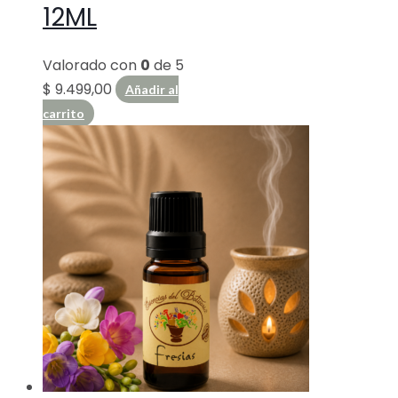
12ML
Valorado con
0
de 5
$
9.499,00
Añadir al
carrito