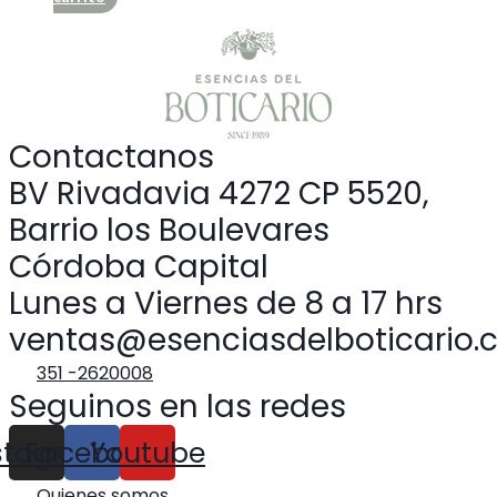
Contactanos
BV Rivadavia 4272 CP 5520,
Barrio los Boulevares
Córdoba Capital
Lunes a Viernes de 8 a 17 hrs
ventas@esenciasdelboticario.
351 -2620008
Seguinos en las redes
stagram
Facebook
Youtube
Quienes somos