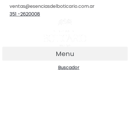
Ir
ventas@esenciasdelboticario.com.ar
al
351 -2620008
contenido
Menu
Buscador