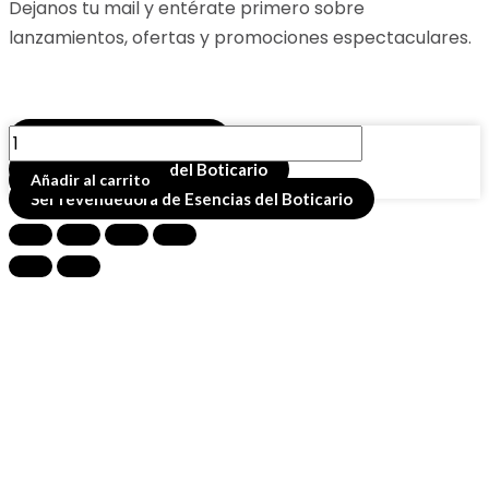
Dejanos tu mail y entérate primero sobre
lanzamientos, ofertas y promociones espectaculares.
DIFUSOR
Buscador de productos
RATAN-
Comprar esencias del Boticario
Añadir al carrito
MISTIC-
Ser revendedora de Esencias del Boticario
125ML
cantidad