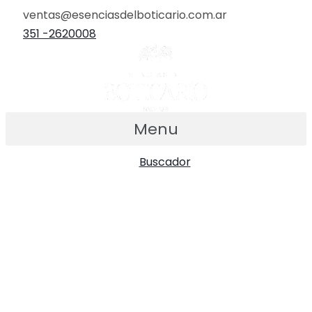
Ir
ventas@esenciasdelboticario.com.ar
al
351 -2620008
contenido
Menu
Buscador