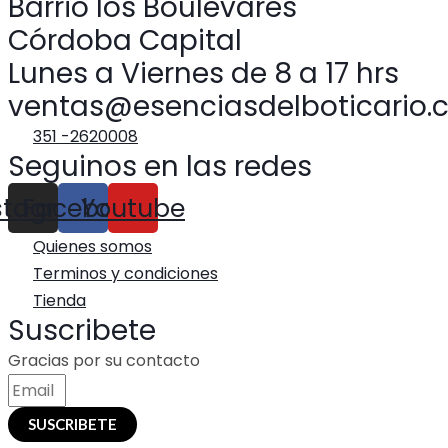
Barrio los Boulevares
Córdoba Capital
Lunes a Viernes de 8 a 17 hrs
ventas@esenciasdelboticario.
351 -2620008
Seguinos en las redes
stagram
Facebook
Youtube
Quienes somos
Terminos y condiciones
Tienda
Suscribete
Gracias por su contacto
SUSCRIBETE