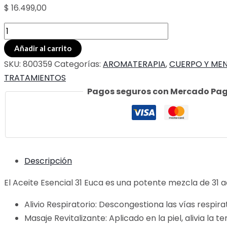
$
16.499,00
ACEITE
ESENCIAL
Añadir al carrito
31
SKU:
800359
Categorías:
AROMATERAPIA
,
CUERPO Y ME
EUCA
TRATAMIENTOS
cantidad
Pagos seguros con Mercado Pa
Descripción
El Aceite Esencial 31 Euca es una potente mezcla de 31 a
Alivio Respiratorio: Descongestiona las vías respira
Masaje Revitalizante: Aplicado en la piel, alivia la