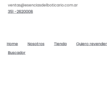
Ir
ventas@esenciasdelboticario.com.ar
al
351 -2620008
contenido
Home
Nosotros
Tienda
Quiero revender
Buscador