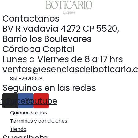
Contactanos
BV Rivadavia 4272 CP 5520,
Barrio los Boulevares
Córdoba Capital
Lunes a Viernes de 8 a 17 hrs
ventas@esenciasdelboticario.
351 -2620008
Seguinos en las redes
stagram
Facebook
Youtube
Quienes somos
Terminos y condiciones
Tienda